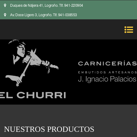
Duques de Nájera 41, Logroño. Tlf. 941-220904
Av. Doce Ligero 3, Logroño. Tlf. 941-038553
NUESTROS PRODUCTOS